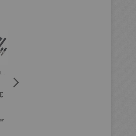
JvB-moto Halter für LED-Blinker hinten, passend für Motogadget 'm-Blaze PIN' und Racer-Heck Art. JVB0054 1 Paar, OHNE Blinker!
JvB-moto LED-Blinker vorn inkl. Aluminiumhalter schwarz beschichtet, 1 Paar, e-geprüft, montagefertig
JvB-moto Motorschutz / Skid Plate, Aluminium roh, Halter Edelstahl schwarz, inkl. Stoßabsorbermatte
JvB-moto Kennzeichenhalter 'Pure' inkl. Montagematerial (OHNE Kennzeichen- Beleuchtung), Aluminium schwarz beschichtet
€
109,00 €
129,00 €
45,00 €
Inkl. 19%
Inkl. 19%
Inkl. 19%
Steuern
,
Steuern
,
Steuern
,
exkl.
exkl.
exkl.
ten
Versandkosten
Versandkosten
Versandkosten