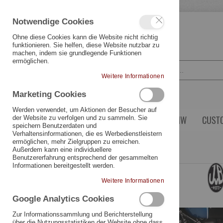
Notwendige Cookies
SPRACHE
DEUTSCH
Ohne diese Cookies kann die Website nicht richtig
funktionieren. Sie helfen, diese Website nutzbar zu
machen, indem sie grundlegende Funktionen
ermöglichen.
Weitere Informationen
Marketing Cookies
Werden verwendet, um Aktionen der Besucher auf
YAMAHA
TRIUMPH
BMW
CUST
der Website zu verfolgen und zu sammeln. Sie
speichern Benutzerdaten und
Verhaltensinformationen, die es Werbedienstleistern
ermöglichen, mehr Zielgruppen zu erreichen.
Triumph
Liquid Cooled 2017-
Außerdem kann eine individuellere
Benutzererfahrung entsprechend der gesammelten
Informationen bereitgestellt werden.
Z
Z
Weitere Informationen
E
A
Google Analytics Cookies
d
d
Bi
Bi
Zur Informationssammlung und Berichterstellung
über die Nutzungsstatistiken der Website ohne dass