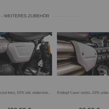
N - WEITERES ZUBEHÖR
Seitendeckel links, GFK inkl. einlaminiertem Aluminium-Halter, Made in Germany