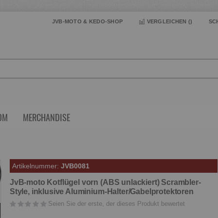
JVB-MOTO & KEDO-SHOP
VERGLEICHEN (
)
SC
OM
MERCHANDISE
Artikelnummer
JVB0081
um
um
JvB-moto Kotflügel vorn (ABS unlackiert) Scrambler-
nde
nfang
Style, inklusive Aluminium-Halter/Gabelprotektoren
er
er
Seien Sie der erste, der dieses Produkt bewertet
ldergalerie
ldergalerie