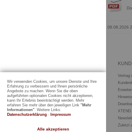
Anleitung
Do
Update Lagerbestand
08.08.2026 
INFORMATIONEN
KUND
Impressum
Vertrag 
Wir verwenden Cookies, um unsere Dienste und Ihre
AGB und Kundeninformationen
Kunden
Erfahrung zu verbessern und Ihnen persönliche
Widerrufsrecht
Erweiter
Angebote zu machen. Wenn Sie die oben
aufgeführten optionalen Cookies nicht akzeptieren,
Datenschutzerklärung
Hinweis
kann Ihr Erlebnis beeinträchtigt werden. Mehr
Zahlung und Versand
Downloa
erfahren Sie mehr über den jeweiligen Link
"Mehr
Informationen"
. Weitere Links:
KEDO Distributoren
XTEND V
Datenschutzerklärung
·
Impressum
Newslet
Zuletzt
Alle akzeptieren