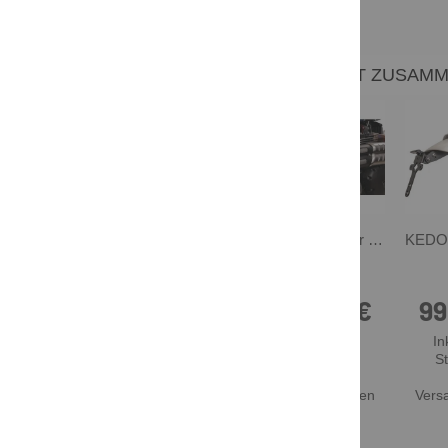
DAS PASST DAZU - WIRD OFT ZUSAM
JvB-moto Kotflügel hinten, unlackiertes GFK, inkl. Montagematerial + Anleitung, inkl. LED-Rücklicht Art. 41297B, Kennzeichenhalter Art. 63102 empfohlen
Endtopf-Cover rechts, GFK unlackiert, Made in Germany
329,00 €
89,00 €
99
Inkl. 19%
Inkl. 19%
In
Steuern
,
Steuern
,
S
exkl.
exkl.
Versandkosten
Versandkosten
Vers