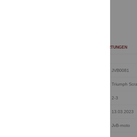
329,00 €
Inkl. 19% Steuern
,
exkl. Versandkosten
WEITERE INFORMATIONEN
BEWERTUNGEN
Weitere
Artikelnummer
JVB0081
Informationen
Verwendung
Triumph Scr
Lieferzeit (Tage) ab Verfügbarkeit
2-3
Gelistet seit
13.03.2023
Marke/Hersteller
JvB-moto