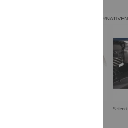
VERWANDTE ARTIKEL - ALTERNATIVE
JvB-moto Kotflügel hinten, unlackiertes GFK, inkl. Montagematerial + Anleitung, inkl. LED-Rücklicht Art. 41297B, Kennzeichenhalter Art. 63102 empfohlen