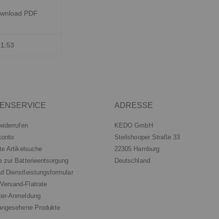
wnload PDF
21:53
ENSERVICE
ADRESSE
widerrufen
KEDO GmbH
konto
Steilshooper Straße 33
te Artikelsuche
22305 Hamburg
e zur Batterieentsorgung
Deutschland
d Dienstleistungsformular
ersand-Flatrate
ter-Anmeldung
 angesehene Produkte