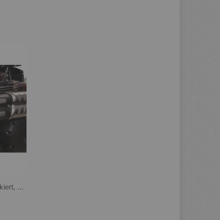
Endtopf-Cover rechts, GFK unlackiert, Made in Germany