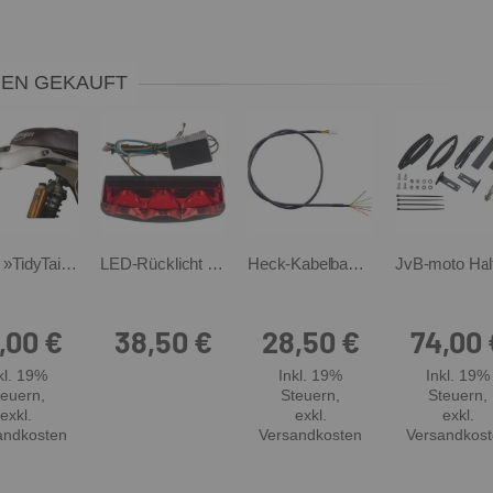
MEN GEKAUFT
KEDO »TidyTail« Kennzeichenhalter, einstellbarer Kennzeichenwinkel
LED-Rücklicht MT-Style, rotes Glas (e-geprüft) ohne Kennzeichenbeleuchtung
Heck-Kabelbaum »Customizing«, ca. 1m, zum Anschließen von Rücklicht, Blinker & Kennzeichenbeleuchtung am originalen Kabelbaum, 8fach-Buchse fertig gecrimpt
,00 €
38,50 €
28,50 €
74,00 
kl. 19%
Inkl. 19%
Inkl. 19%
teuern
,
Steuern
,
Steuern
,
exkl.
exkl.
exkl.
andkosten
Versandkosten
Versandkos