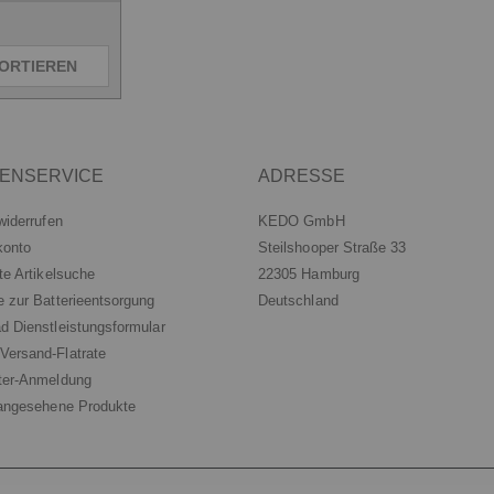
ORTIEREN
ENSERVICE
ADRESSE
widerrufen
KEDO GmbH
konto
Steilshooper Straße 33
te Artikelsuche
22305 Hamburg
e zur Batterieentsorgung
Deutschland
d Dienstleistungsformular
ersand-Flatrate
ter-Anmeldung
 angesehene Produkte