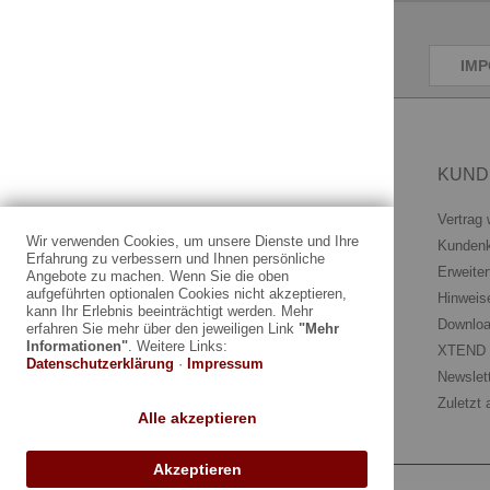
Vorlage herunterladen (.csv)
IMP
INFORMATIONEN
KUND
Impressum
Vertrag 
Wir verwenden Cookies, um unsere Dienste und Ihre
AGB und Kundeninformationen
Kunden
Erfahrung zu verbessern und Ihnen persönliche
Widerrufsrecht
Erweiter
Angebote zu machen. Wenn Sie die oben
aufgeführten optionalen Cookies nicht akzeptieren,
Datenschutzerklärung
Hinweis
kann Ihr Erlebnis beeinträchtigt werden. Mehr
Zahlung und Versand
Downloa
erfahren Sie mehr über den jeweiligen Link
"Mehr
Informationen"
. Weitere Links:
KEDO Distributoren
XTEND V
Datenschutzerklärung
·
Impressum
Newslet
Zuletzt
Alle akzeptieren
Akzeptieren