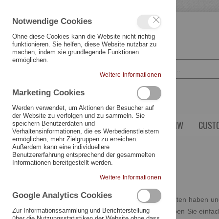
Notwendige Cookies
SPRACHE
DEUTSCH
Ohne diese Cookies kann die Website nicht richtig
funktionieren. Sie helfen, diese Website nutzbar zu
machen, indem sie grundlegende Funktionen
ermöglichen.
Weitere Informationen
Marketing Cookies
Werden verwendet, um Aktionen der Besucher auf
der Website zu verfolgen und zu sammeln. Sie
YAMAHA
TRIUMPH
BMW
CUST
speichern Benutzerdaten und
Verhaltensinformationen, die es Werbedienstleistern
ermöglichen, mehr Zielgruppen zu erreichen.
Schnellbestellung
Außerdem kann eine individuellere
Benutzererfahrung entsprechend der gesammelten
Informationen bereitgestellt werden.
Schnellbestellung
Weitere Informationen
Google Analytics Cookies
Wenn Sie einen unserer Kataloge erhalten haben und
Zur Informationssammlung und Berichterstellung
Schnellbestellungsfunktion nutzen. Geben Sie einfa
über die Nutzungsstatistiken der Website ohne dass