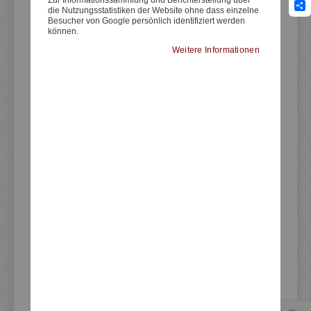
die Nutzungsstatistiken der Website ohne dass einzelne
Sha
Besucher von Google persönlich identifiziert werden
können.
Weitere Informationen
Artikelnummer
JVB0082
Seitendeckel links, GFK inkl.
einlaminiertem Aluminium-Halter, Made in
Germany