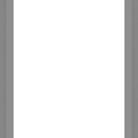
Inkl. 19% Steuern
,
Inkl. 19% Steuern
,
exkl. Versandkosten
exkl. Versandkosten
WEITERE INFORMATIONEN
Weitere
Artikelnummer
JVB0082
Informationen
Verwendung
Triumph Scrambler 1200
2021-
Lieferzeit (Tage) ab
2-3
Verfügbarkeit
Gelistet seit
05.01.2023
Marke/Hersteller
JvB-moto