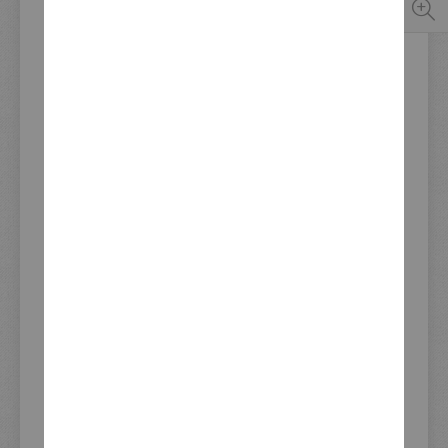
Seien Sie der erste, der dieses Produkt bewertet
Verwendung:
Triumph Scrambler 1200 2021-
Verfügbarkeit:
Sofort verfügbar
Update Lagerbestand 06.08.2026 21:53
129,00 €
Inkl. 19% Steuern
,
exkl. Versandkosten
IN DEN WARENKORB