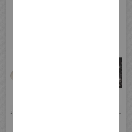
VERWANDTE ARTIKEL - ALTERNATIVEN -
WEITERES ZUBEHÖR
JvB-moto Kotflügel hinten, unlackiertes GFK, inkl. Montagematerial + Anleitung, inkl. LED-Rücklicht Art. 41297B, Kennzeichenhalter Art. 63102 empfohlen
JvB-moto Kotflügel vorn (ABS unlackiert) Scrambler-Style, inklusive Aluminium-Halter/Gabelprotektoren
329,00 €
179,00 €