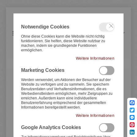
Notwendige Cookies
Artikel
0
Navigation
Warenkorb
Ohne diese Cookies kann die Website nicht richtig
umschalten
funktionieren. Sie helfen, diese Website nutzbar zu
machen, indem sie grundlegende Funktionen
ermöglichen.
Triumph
Liquid Cooled 2017-
Weitere Informationen
Marketing Cookies
Zum
Zum
Ende
Anfang
Werden verwendet, um Aktionen der Besucher auf der
Website zu verfolgen und zu sammeln. Sie speichern
der
der
Benutzerdaten und Verhaltensinformationen, die es
Bildergale
Bildergale
Werbedienstleistern ermöglichen, mehr Zielgruppen zu
springen
springen
erreichen. Außerdem kann eine individuellere
Benutzererfahrung entsprechend der gesammelten
Informationen bereitgestellt werden.
Fac
Twit
Weitere Informationen
Mes
Google Analytics Cookies
Pint
Lin
Zur Informationssammlung und Berichterstellung über