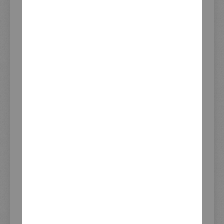
Zahlung und Versand
KEDO Distributoren
KUNDENSERVICE
Vertrag widerrufen
Kundenkonto
Erweiterte Artikelsuche
Hinweise zur Batterieentsorgung
Download Dienstleistungsformular
XTEND Versand-Flatrate
Newsletter-Anmeldung
Zuletzt angesehene Produkte
ADRESSE
KEDO GmbH
Steilshooper Straße 33
22305 Hamburg
Deutschland