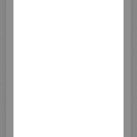
DAS PASST DAZU - WIRD OFT
ZUSAMMEN GEKAUFT
Endtopf-Cover rechts, GFK unlackiert, Made in Germany
89,00 €
Inkl. 19% Steuern
,
exkl. Versandkosten