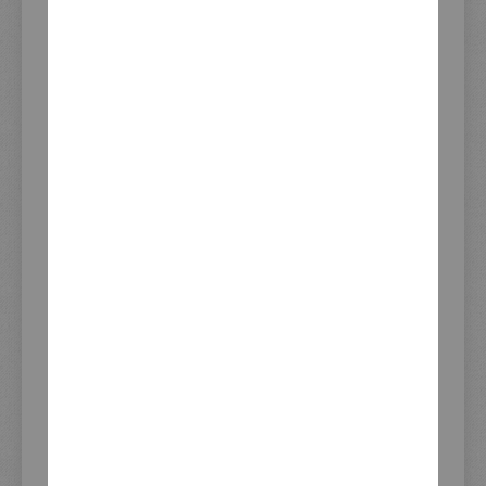
WEITERE INFORMATIONEN
Weitere
Artikelnummer
JVB0063-2
Informationen
Verwendung
BMW R nineT (Typ 0A06/0A16) von
2013-2017 (Baureihe K21) USD
Gabel, nicht
UrbanGS/Pure/Scrambler/Racer/5
Lieferzeit (Tage)
2-3
ab
Verfügbarkeit
Gelistet seit
11.10.2018
Marke/Hersteller
JvB-moto