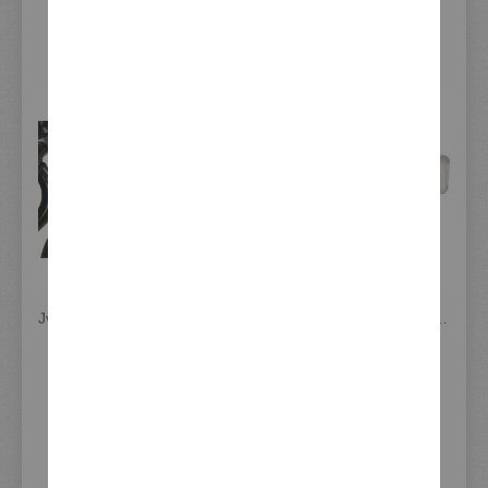
VERWANDTE ARTIKEL - ALTERNATIVEN -
WEITERES ZUBEHÖR
JvB-moto Kotflügel vorn (GFK weiß unlackiert), inkl. Befestigunsmaterial, passend für Original-Kotflügel-Halter
JvB-moto Luftkanalabdeckung, GFK unlackiert, inkl. Aluminiumgitter und Montagematerial, Handmade in Germany
169,00 €
225,00 €
Inkl. 19% Steuern
,
Inkl. 19% Steuern
,
exkl. Versandkosten
exkl. Versandkosten