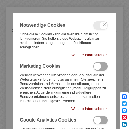
Notwendige Cookies
Artikel
0
Navigation
Warenkorb
Ohne diese Cookies kann die Website nicht richtig
umschalten
funktionieren. Sie helfen, diese Website nutzbar zu
machen, indem sie grundlegende Funktionen
ermöglichen.
BMW
Weitere Informationen
Marketing Cookies
Zum
Zum
Ende
Anfang
Werden verwendet, um Aktionen der Besucher auf der
Website zu verfolgen und zu sammeln. Sie speichern
der
der
Benutzerdaten und Verhaltensinformationen, die es
Bildergale
Bildergale
Werbedienstleistern ermöglichen, mehr Zielgruppen zu
springen
springen
erreichen. Außerdem kann eine individuellere
Benutzererfahrung entsprechend der gesammelten
Informationen bereitgestellt werden.
Fac
Twit
Weitere Informationen
Mes
Google Analytics Cookies
Pint
Lin
Zur Informationssammlung und Berichterstellung über