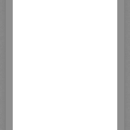
Impressum
AGB und Kundeninformationen
Widerrufsrecht
Datenschutzerklärung
Zahlung und Versand
KEDO Distributoren
KUNDENSERVICE
Vertrag widerrufen
Kundenkonto
Erweiterte Artikelsuche
Hinweise zur Batterieentsorgung
Download Dienstleistungsformular
XTEND Versand-Flatrate
Newsletter-Anmeldung
Zuletzt angesehene Produkte
ADRESSE