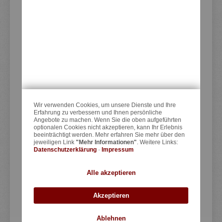
KEDO GmbH
Steilshooper Straße 33
22305 Hamburg
Deutschland
KONTAKT
Kontaktformular
Wir verwenden Cookies, um unsere Dienste und Ihre
E-Mail:
info@kedo.de
Erfahrung zu verbessern und Ihnen persönliche
Angebote zu machen. Wenn Sie die oben aufgeführten
optionalen Cookies nicht akzeptieren, kann Ihr Erlebnis
Telefon:
++49 (0)40 40170200
beeinträchtigt werden. Mehr erfahren Sie mehr über den
TELEFONISCH erreichbar:
jeweiligen Link
"Mehr Informationen"
. Weitere Links:
Datenschutzerklärung
·
Impressum
Mo. 10:00-17:00 Uhr
Di.,Mi.,Do. 10:00-12:00, 14:00-17:00 Uhr
Alle akzeptieren
Fr. 10:00-15:00 Uhr
KEIN Ladenlokal
Akzeptieren
Ablehnen