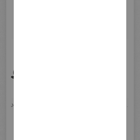
VERWANDTE ARTIKEL - ALTERNATIVEN -
WEITERES ZUBEHÖR
JvB-moto Racer-Heck, GFK, inkl. Montage-Set und LED-Rücklicht (Lieferung ohne Sitzpolster, siehe z.B. Art. JVB0059)
Kennzeichenhalter Schwingenbefestigung, Edelstahl/Aluminium, einstellbar, LED-Nummernschildbeleuchtung e-geprüft, Reflektor e-geprüft
195,00 €
420,00 €
Inkl. 19% Steuern
,
Sonderangebot
exkl. Versandkosten