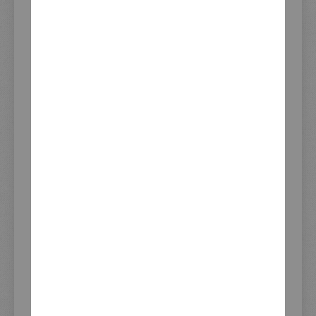
149,00 €
Inkl. 19% Steuern
,
exkl. Versandkosten
WEITERE INFORMATIONEN
Weitere
Artikelnummer
41380
Informationen
Verwendung
BMW R nineT
Lieferzeit (Tage) ab Verfügbarkeit
2-3
Gelistet seit
23.11.2018
Update Lagerbestand
06.08.2026 08:51