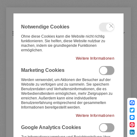
Notwendige Cookies
Artikel
0
Navigation
Warenkorb
Ohne diese Cookies kann die Website nicht richtig
umschalten
funktionieren. Sie helfen, diese Website nutzbar zu
machen, indem sie grundlegende Funktionen
ermöglichen.
BMW
Weitere Informationen
Marketing Cookies
Zum
Zum
Ende
Anfang
Werden verwendet, um Aktionen der Besucher auf der
Website zu verfolgen und zu sammeln. Sie speichern
der
der
Benutzerdaten und Verhaltensinformationen, die es
Bildergale
Bildergale
Werbedienstleistern ermöglichen, mehr Zielgruppen zu
springen
springen
erreichen. Außerdem kann eine individuellere
Benutzererfahrung entsprechend der gesammelten
Informationen bereitgestellt werden.
Fac
Twit
Weitere Informationen
Mes
Google Analytics Cookies
Pint
Lin
Zur Informationssammlung und Berichterstellung über