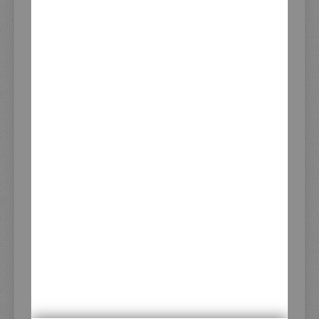
KUNDENSERVICE
Vertrag widerrufen
Kundenkonto
Erweiterte Artikelsuche
Hinweise zur Batterieentsorgung
Download Dienstleistungsformular
XTEND Versand-Flatrate
Newsletter-Anmeldung
Zuletzt angesehene Produkte
ADRESSE
KEDO GmbH
Steilshooper Straße 33
22305 Hamburg
Deutschland
KONTAKT