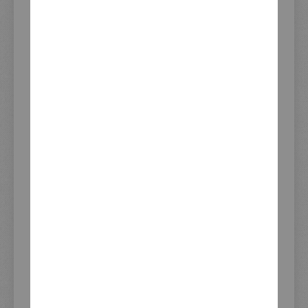
Lieferbar so lange Vorrat reicht.
Update Lagerbestand 06.08.2026 08:51
14,50 €
Inkl. 19% Steuern
,
exkl. Versandkosten
IN DEN WARENKORB
DAS PASST DAZU - WIRD OFT
ZUSAMMEN GEKAUFT