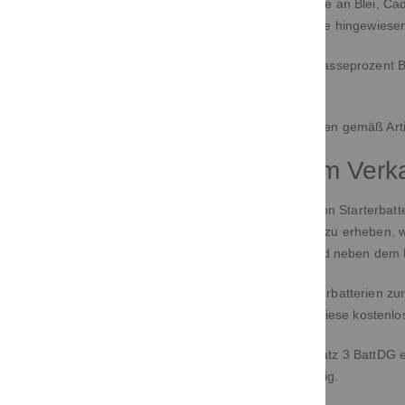
Bei Batterien, die eine bestimmte Masse an Blei, C
Mülltonne auf die jeweiligen Schadstoffe hingewiese
Pb = Batterie enthält mehr als 0,004 Masseprozent 
Quecksilber
Informationen zu den enthaltenen Kosten gemäß Artik
Besonderheiten beim Verka
Im Zusammenhang mit dem Vertrieb von Starterbatteri
7,50 Euro einschließlich Umsatzsteuer zu erheben, 
ist nicht im Kaufpreis enthalten und wird neben dem
Geben Sie bei uns eine genutzte Starterbatterien zu
gesetzlichen Vorschriften verpflichtet, diese koste
Soweit wir entsprechend § 19 Abs. 1 Satz 3 BattDG 
der Rückgabe der Pfandmarke abhängig.