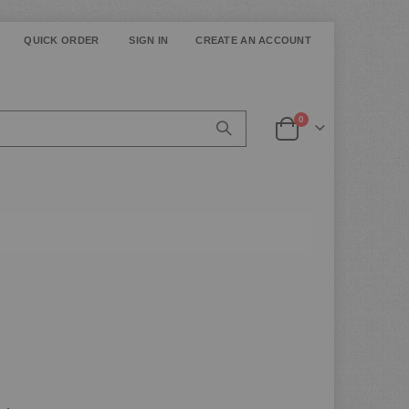
QUICK ORDER
SIGN IN
CREATE AN ACCOUNT
items
0
Cart