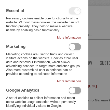
Essential
LANGUAGE
ENGLISH
Necessary cookies enable core functionality of the
website. Without these cookies the website can not
function properly. They help to make a website
usable by enabling basic functionality.
More Information
Marketing
Marketing cookies are used to track and collect
visitors actions on the website. Cookies store user
YAMAHA
TRIUMPH
BMW
CUST
data and behaviour information, which allows
advertising services to target more audience groups.
Also more customized user experience can be
Hinweise zur Batterieentsorgung
provided according to collected information.
More Information
Hinweise zur Batterieentsorgung
Google Analytics
A set of cookies to collect information and report
The content of this site applies to German l
about website usage statistics without personally
identifying individual visitors to Google.