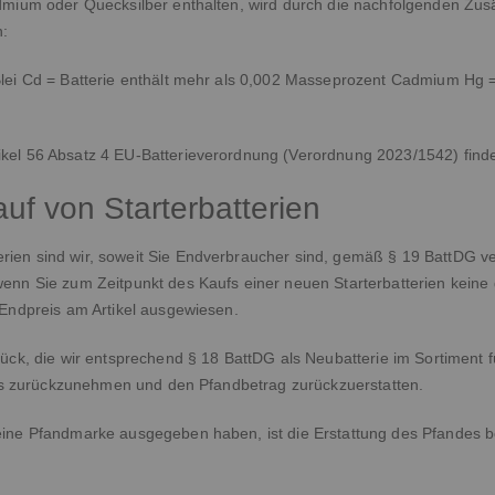
admium oder Quecksilber enthalten, wird durch die nachfolgenden Zu
n:
Blei Cd = Batterie enthält mehr als 0,002 Masseprozent Cadmium Hg =
el 56 Absatz 4 EU-Batterieverordnung (Verordnung 2023/1542) finden 
uf von Starterbatterien
en sind wir, soweit Sie Endverbraucher sind, gemäß § 19 BattDG verpf
wenn Sie zum Zeitpunkt des Kaufs einer neuen Starterbatterien keine
 Endpreis am Artikel ausgewiesen.
rück, die wir entsprechend § 18 BattDG als Neubatterie im Sortiment
nlos zurückzunehmen und den Pfandbetrag zurückzuerstatten.
eine Pfandmarke ausgegeben haben, ist die Erstattung des Pfandes b