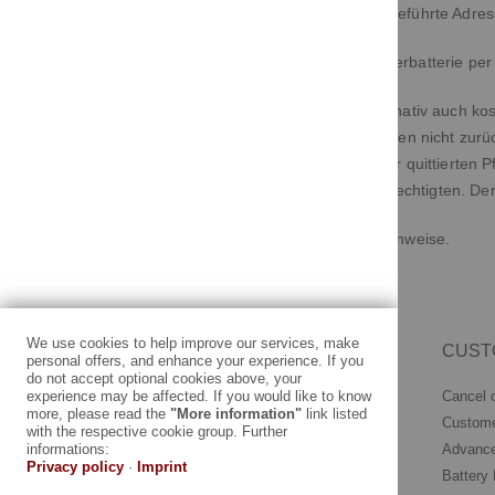
Rückgabeort ist die im Impressum aufgeführte Adres
Eine Rücksendung der genutzten Starterbatterie per 
Genutzte Starterbatterien können alternativ auch k
rechtlichen Wertstoff- und Recyclinghöfen nicht zurü
quittieren zu lassen. Gegen Vorlage der quittierte
Rückgabenachweis des Erfassungsberechtigten. Der N
Bitte beachten Sie die vorstehenden Hinweise.
We use cookies to help improve our services, make
INFORMATION
CUST
personal offers, and enhance your experience. If you
do not accept optional cookies above, your
Imprint
Cancel 
experience may be affected. If you would like to know
more, please read the
"More information"
link listed
General Business Terms
Custome
with the respective cookie group. Further
Right Of Rescission
Advance
informations:
Privacy policy
·
Imprint
Data Privacy Statement
Battery