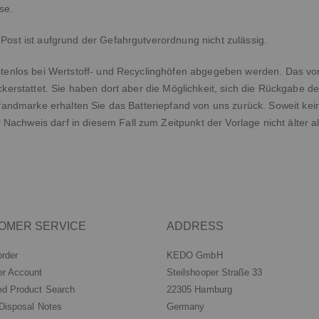
se.
Post ist aufgrund der Gefahrgutverordnung nicht zulässig.
ostenlos bei Wertstoff- und Recyclinghöfen abgegeben werden. Das vo
ckerstattet. Sie haben dort aber die Möglichkeit, sich die Rückgabe d
n Pfandmarke erhalten Sie das Batteriepfand von uns zurück. Soweit 
achweis darf in diesem Fall zum Zeitpunkt der Vorlage nicht älter a
OMER SERVICE
ADDRESS
order
KEDO GmbH
r Account
Steilshooper Straße 33
d Product Search
22305 Hamburg
 Disposal Notes
Germany