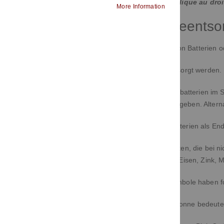
Le contenu de ce site ne s'applique au dro
More Information
Hinweise zur Batterieents
Im Zusammenhang mit dem Vertrieb von Batterien oder
Batterien dürfen nicht im Hausmüll entsorgt werden.
Sie können Altbatterien, die wir als Neubatterien i
Versandlager (Versandadresse) zurückgeben. Alterna
Sie sind zur Rückgabe gebrauchter Batterien als Endn
Altbatterien können Schadstoffe enthalten, die bei
aber auch wichtige Rohstoffe, wie z.B. Eisen, Zink,
Die auf den Batterien abgebildeten Symbole haben 
Das Symbol der durchgekreuzten Mülltonne bedeutet,