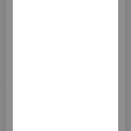
Download Gesamt-Katalog als
PDF
Blätterkatalog öffnen
KEDO Katalog
167
Lieferzeit (Tage) ab
2-3
Verfügbarkeit
Gelistet seit
09.10.2014
Marke/Hersteller
Teikei
Mehr zu diesem
XT500 Benzinhahn -
Artikel auf
Restauration, Alternativen &
moto.kedo.de
Tools
Update
07.08.2026 08:51
Lagerbestand