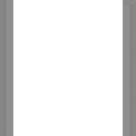
Gewinde M14x1
Seien Sie der erste, der dieses Produkt bewertet
Verwendung:
TT500; mit zusätzlichem Adapter Art. 50692
auch für SR500 passend
Verfügbarkeit:
Sofort verfügbar
Update Lagerbestand 07.08.2026 08:51
46,50 €
Inkl. 19% Steuern
,
exkl. Versandkosten
IN DEN WARENKORB