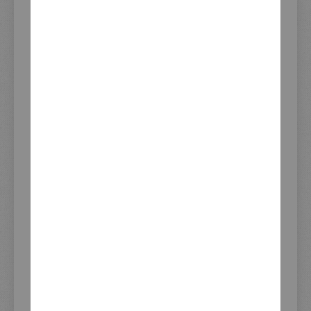
DAS PASST DAZU - WIRD OFT
ZUSAMMEN GEKAUFT
Benzinhahn-Adapter SR500 (Original-Tank auf M14x1) inkl. Schrauben & Dichtung -> passender Benzinhahn siehe Artikel 29251 / 50597, Lochabstand 46mm
30,21 €