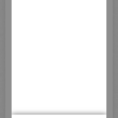
Vertrag widerrufen
Kundenkonto
Erweiterte Artikelsuche
Hinweise zur Batterieentsorgung
Download Dienstleistungsformular
XTEND Versand-Flatrate
Newsletter-Anmeldung
Zuletzt angesehene Produkte
ADRESSE
KEDO GmbH
Steilshooper Straße 33
22305 Hamburg
Deutschland
KONTAKT