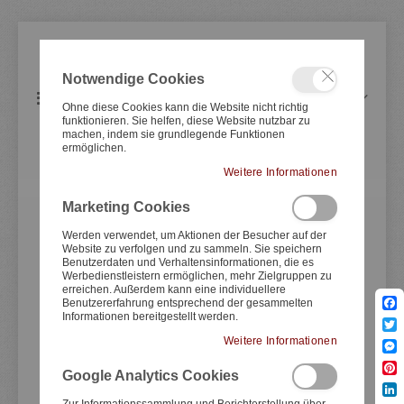
Notwendige Cookies
Artikel
0
Navigation
Warenkorb
Ohne diese Cookies kann die Website nicht richtig
umschalten
funktionieren. Sie helfen, diese Website nutzbar zu
machen, indem sie grundlegende Funktionen
ermöglichen.
YAMAHA
SR500 B+D-Track
Weitere Informationen
Marketing Cookies
Zum
Zum
Ende
Anfang
Werden verwendet, um Aktionen der Besucher auf der
Website zu verfolgen und zu sammeln. Sie speichern
der
der
Benutzerdaten und Verhaltensinformationen, die es
Bildergale
Bildergale
Werbedienstleistern ermöglichen, mehr Zielgruppen zu
springen
springen
erreichen. Außerdem kann eine individuellere
Benutzererfahrung entsprechend der gesammelten
Informationen bereitgestellt werden.
Fac
Twit
Weitere Informationen
Mes
Google Analytics Cookies
Pint
Lin
Zur Informationssammlung und Berichterstellung über