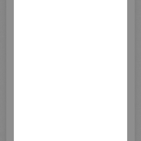
Inkl. 19% Steuern
,
exkl. Versandkosten
WEITERE INFORMATIONEN
Weitere
Artikelnummer
50597
Informationen
Verwendung
TT500; mit zusätzlichem Adapter
Art. 50692 auch für SR500
passend
Dieser Artikel befindet sich im
KEDO Katalog
aktuellen Katalog auf Seite
220:
Download Seite 220 als PDF
Zeige alle Produkte von
Katalogseite 220