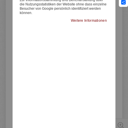
die Nutzungsstatistiken der Website ohne dass einzelne
Sha
Besucher von Google persönlich identifiziert werden
können.
Weitere Informationen
Artikelnummer
50597
TEIKEI-Benzinhahn kompl. inkl.
Reservefunktion, Wasserabscheider &
Feinsieb (zum Reinigen entnehmbar),