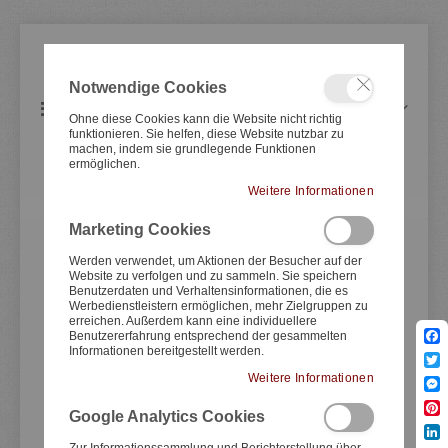
Notwendige Cookies
Artikel
0
Navigation
Warenkorb
Ohne diese Cookies kann die Website nicht richtig
umschalten
funktionieren. Sie helfen, diese Website nutzbar zu
machen, indem sie grundlegende Funktionen
ermöglichen.
YAMAHA
Super 7 XSR700
Weitere Informationen
Marketing Cookies
Zum
Zum
Ende
Anfang
Werden verwendet, um Aktionen der Besucher auf der
Website zu verfolgen und zu sammeln. Sie speichern
der
der
Benutzerdaten und Verhaltensinformationen, die es
Bildergale
Bildergale
Werbedienstleistern ermöglichen, mehr Zielgruppen zu
springen
springen
erreichen. Außerdem kann eine individuellere
Benutzererfahrung entsprechend der gesammelten
Informationen bereitgestellt werden.
Fac
Twit
Weitere Informationen
Mes
Google Analytics Cookies
Pint
Lin
Zur Informationssammlung und Berichterstellung über