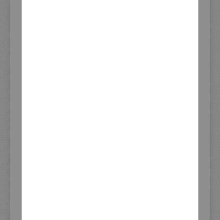
Download PDF
EAN/GTIN
4260638670037
Update
09.08.2026 11:51
Lagerbestand
BEWERTUNGEN
FRAGE ZUM PRODUKT?
PRODUKTSICHERHEIT
INFORMATIONEN