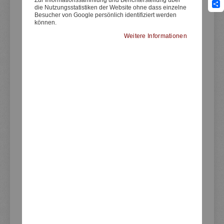
die Nutzungsstatistiken der Website ohne dass einzelne
Sha
Besucher von Google persönlich identifiziert werden
können.
Weitere Informationen
Artikelnummer
40297
Edelstahl-Abdeckungen / Blindkappen
für orginale Blinkeraufnahmen im
Lampenhalter, 1 Paar, inkl. Klebepads