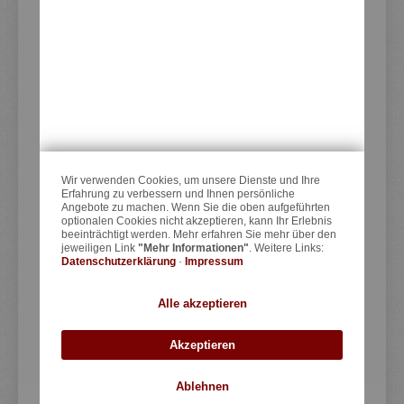
KEDO GmbH
Steilshooper Straße 33
22305 Hamburg
Deutschland
KONTAKT
Kontaktformular
Wir verwenden Cookies, um unsere Dienste und Ihre
E-Mail:
info@kedo.de
Erfahrung zu verbessern und Ihnen persönliche
Angebote zu machen. Wenn Sie die oben aufgeführten
optionalen Cookies nicht akzeptieren, kann Ihr Erlebnis
Telefon:
++49 (0)40 40170200
beeinträchtigt werden. Mehr erfahren Sie mehr über den
TELEFONISCH erreichbar:
jeweiligen Link
"Mehr Informationen"
. Weitere Links:
Datenschutzerklärung
·
Impressum
Mo. 10:00-17:00 Uhr
Di.,Mi.,Do. 10:00-12:00, 14:00-17:00 Uhr
Alle akzeptieren
Fr. 10:00-15:00 Uhr
KEIN Ladenlokal
Akzeptieren
Ablehnen