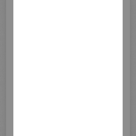
Inkl. 19% Steuern
,
exkl. Versandkosten
IN DEN WARENKORB
DAS PASST DAZU - WIRD OFT
ZUSAMMEN GEKAUFT