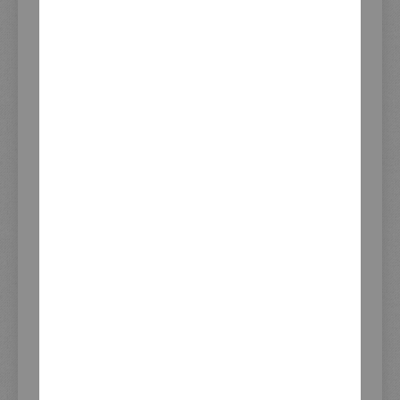
Seien Sie der erste, der dieses Produkt bewertet
Verwendung:
XSR700-'21
Edelstahl Blinker-Abdeckungen
Passgenaue und formschöne Abdeckungen für die
Blinker- Montageausschnitte im Lampenhalter
Ideal, wenn die Blinker versetzt werden (z. B. bei Art.Nr.
JVB0036)
Lieferumfang: je eine Edelstahlabdeckung für die linke
und rechte Seite; inkl. Klebepads zur einfachen und
schraubenlosen Montage
Verfügbarkeit:
gering, nur noch 2 Artikel auf Lager.
Update Lagerbestand 09.08.2026 11:51
15,37 €