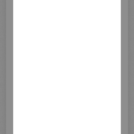
Impressum
AGB und Kundeninformationen
Widerrufsrecht
Datenschutzerklärung
Zahlung und Versand
KEDO Distributoren
KUNDENSERVICE
Vertrag widerrufen
Kundenkonto
Erweiterte Artikelsuche
Hinweise zur Batterieentsorgung
Download Dienstleistungsformular
XTEND Versand-Flatrate
Newsletter-Anmeldung
Zuletzt angesehene Produkte
ADRESSE