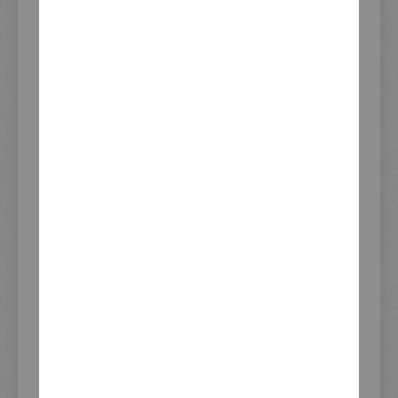
Weitere
Artikelnummer
40297
Informationen
Verwendung
XSR700-'21
Dieser Artikel befindet sich im
KEDO Katalog
aktuellen Katalog auf Seite 557:
Download Seite 557 als PDF
Zeige alle Produkte von
Katalogseite 557
Download Gesamt-Katalog als
PDF
Blätterkatalog öffnen
Lieferzeit (Tage)
2-3
ab Verfügbarkeit
Gelistet seit
30.05.2018
Marke/Hersteller
KEDO
Anleitung